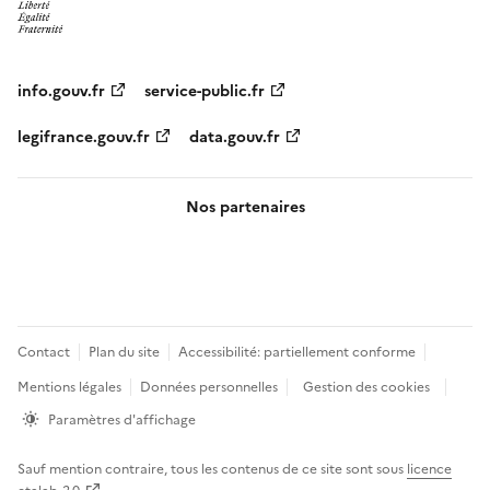
info.gouv.fr
service-public.fr
legifrance.gouv.fr
data.gouv.fr
Nos partenaires
Pied
Contact
Plan du site
Accessibilité: partiellement conforme
de
Mentions légales
Données personnelles
Gestion des cookies
page
Paramètres d'affichage
Sauf mention contraire, tous les contenus de ce site sont sous
licence