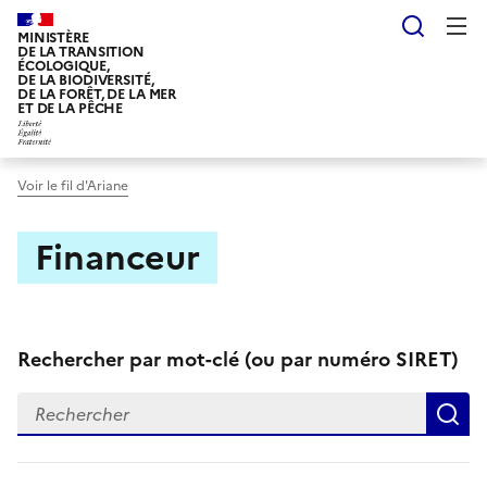
Aller
Reche
au
MINISTÈRE
DE LA TRANSITION
contenu
ÉCOLOGIQUE,
DE LA BIODIVERSITÉ,
principal
DE LA FORÊT, DE LA MER
ET DE LA PÊCHE
Voir le fil d'Ariane
Financeur
Rechercher par mot-clé (ou par numéro SIRET)
Rechercher un mot-clé
R