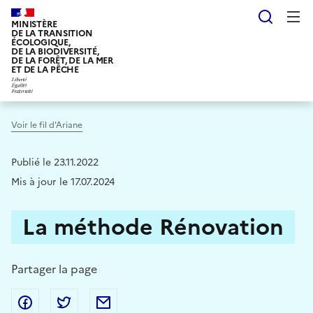
Aller
Reche
au
MINISTÈRE
DE LA TRANSITION
contenu
ÉCOLOGIQUE,
DE LA BIODIVERSITÉ,
principal
DE LA FORÊT, DE LA MER
ET DE LA PÊCHE
Voir le fil d'Ariane
Publié le 23.11.2022
Mis à jour le 17.07.2024
La méthode Rénovation
Partager la page
Partager sur Facebook
Partager sur Twitter
Partager par Email