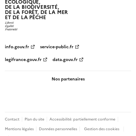
ÉCOLOGIQUE,
DE LA BIODIVERSITÉ,
DE LA FORÊT, DE LA MER
ET DE LA PÊCHE
info.gouv.fr
service-public.fr
legifrance.gouv.fr
data.gouv.fr
Nos partenaires
Pied
Contact
Plan du site
Accessibilité: partiellement conforme
de
Mentions légales
Données personnelles
Gestion des cookies