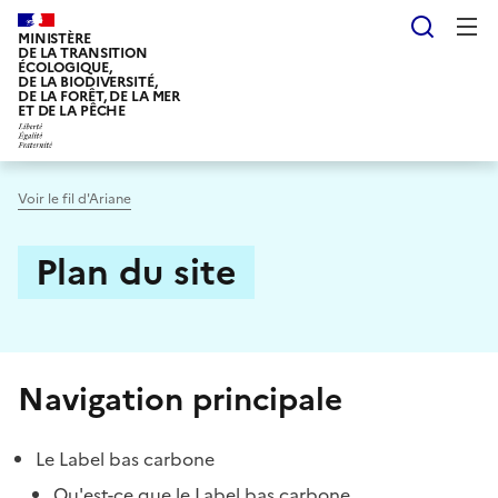
Aller
Reche
au
MINISTÈRE
DE LA TRANSITION
contenu
ÉCOLOGIQUE,
DE LA BIODIVERSITÉ,
principal
DE LA FORÊT, DE LA MER
ET DE LA PÊCHE
Voir le fil d'Ariane
Plan du site
Navigation principale
Le Label bas carbone
Qu'est-ce que le Label bas carbone