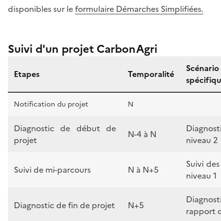
disponibles sur le
formulaire Démarches Simplifiées.
Suivi d'un projet CarbonAgri
Scénari
Etapes
Temporalité
spécifiq
Notification du projet
N
Diagnostic de début de
Diagnos
N-4 à N
projet
niveau 2
Suivi de
Suivi de mi-parcours
N à N+5
niveau 1
Diagnos
Diagnostic de fin de projet
N+5
rapport d