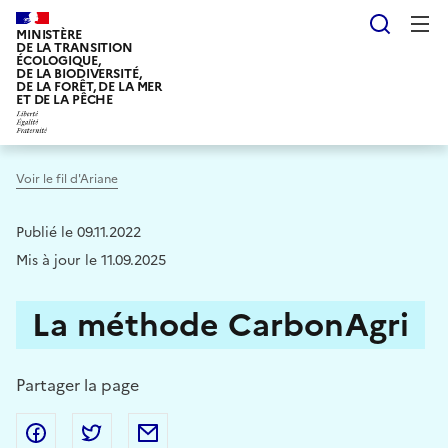
Aller
Reche
au
MINISTÈRE
DE LA TRANSITION
contenu
ÉCOLOGIQUE,
DE LA BIODIVERSITÉ,
principal
DE LA FORÊT, DE LA MER
ET DE LA PÊCHE
Voir le fil d'Ariane
Publié le 09.11.2022
Mis à jour le 11.09.2025
La méthode CarbonAgri
Partager la page
Partager sur Facebook
Partager sur Twitter
Partager par Email