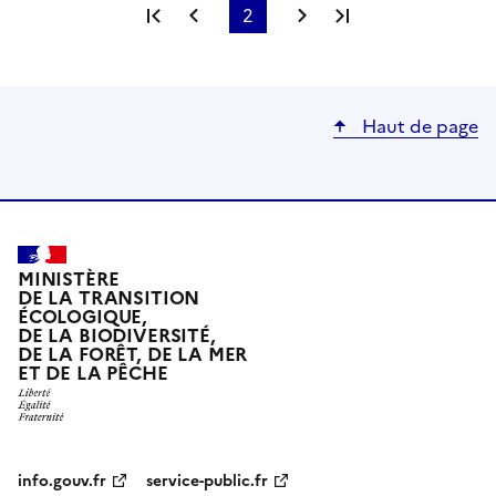
Première page
Page précédente
2
Page suivante
Dernière page
Page
courante
Haut de page
MINISTÈRE
DE LA TRANSITION
ÉCOLOGIQUE,
DE LA BIODIVERSITÉ,
DE LA FORÊT, DE LA MER
ET DE LA PÊCHE
info.gouv.fr
service-public.fr