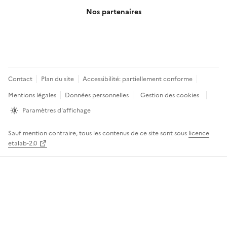
Nos partenaires
Pied
Contact
Plan du site
Accessibilité: partiellement conforme
de
Mentions légales
Données personnelles
Gestion des cookies
page
Paramètres d'affichage
Sauf mention contraire, tous les contenus de ce site sont sous
licence
etalab-2.0