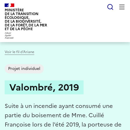
Aller
Reche
au
MINISTÈRE
DE LA TRANSITION
contenu
ÉCOLOGIQUE,
DE LA BIODIVERSITÉ,
principal
DE LA FORÊT, DE LA MER
ET DE LA PÊCHE
Voir le fil d'Ariane
Projet individuel
Valombré, 2019
Suite à un incendie ayant consumé une
partie du boisement de Mme. Cuillé
Françoise lors de l'été 2019, la porteuse de