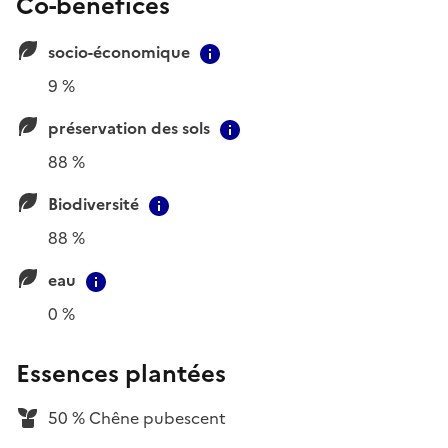
Co-bénéfices
socio-économique
Contextual information
9 %
préservation des sols
Contextual information
88 %
Biodiversité
Contextual information
88 %
eau
Contextual information
0 %
Essences plantées
50 % Chêne pubescent