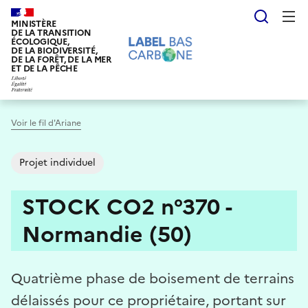
Aller
Reche
au
MINISTÈRE
DE LA TRANSITION
contenu
ÉCOLOGIQUE,
DE LA BIODIVERSITÉ,
principal
DE LA FORÊT, DE LA MER
ET DE LA PÊCHE
Voir le fil d'Ariane
Projet individuel
STOCK CO2 n°370 -
Normandie (50)
Quatrième phase de boisement de terrains
délaissés pour ce propriétaire, portant sur