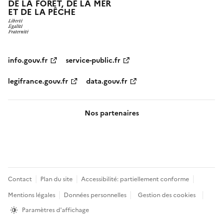
DE LA FORÊT, DE LA MER
ET DE LA PÊCHE
info.gouv.fr
service-public.fr
legifrance.gouv.fr
data.gouv.fr
Nos partenaires
Pied
Contact
Plan du site
Accessibilité: partiellement conforme
de
Mentions légales
Données personnelles
Gestion des cookies
page
Paramètres d'affichage