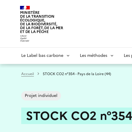
Aller
au
MINISTÈRE
DE LA TRANSITION
contenu
ÉCOLOGIQUE,
principal
DE LA BIODIVERSITÉ,
DE LA FORÊT, DE LA MER
ET DE LA PÊCHE
Navigation
Le Label bas carbone
Les méthodes
Les 
principale
Accueil
STOCK CO2 n°354 - Pays de la Loire (44)
Projet individuel
STOCK CO2 n°354 - 