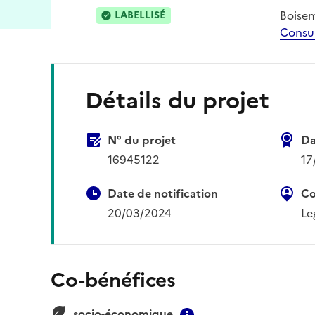
Boise
LABELLISÉ
Consu
Détails du projet
N° du projet
Da
16945122
17
Date de notification
Co
20/03/2024
Le
Co-bénéfices
socio-économique
Contextual informat