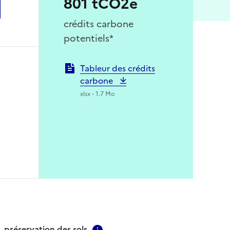
801 tCO2e
crédits carbone
potentiels*
Tableur des crédits
carbone
xlsx - 1.7 Mo
préservation des sols
Contextual information