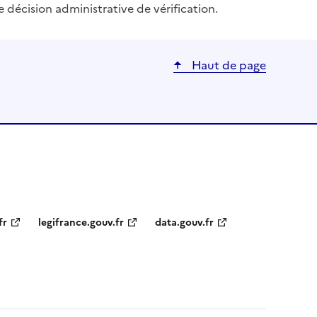
e décision administrative de vérification.
Haut de page
fr
legifrance.gouv.fr
data.gouv.fr