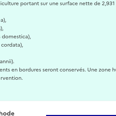
riculture portant sur une surface nette de 2,931
a),
),
s domestica),
a cordata),
annii).
ésents en bordures seront conservés. Une zone
rvention.
hode