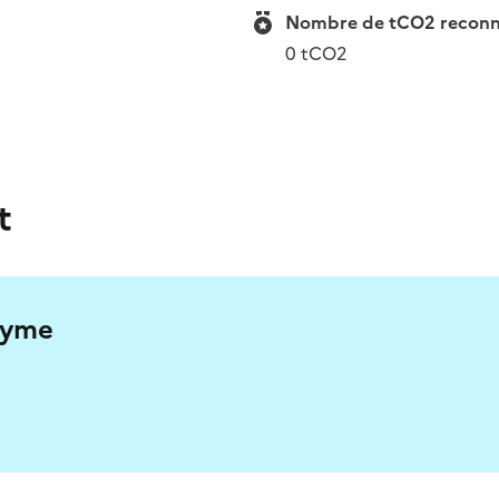
Nombre de tCO2 reconnue
0 tCO2
t
nyme