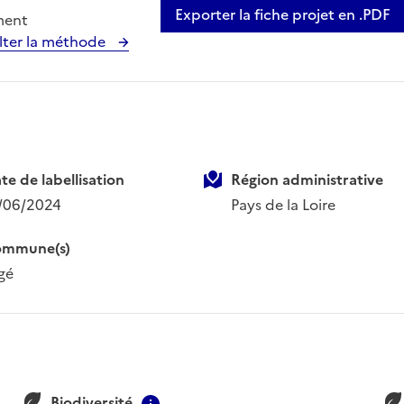
Exporter la fiche projet en .PDF
ment
lter la méthode
te de labellisation
Région administrative
/06/2024
Pays de la Loire
mmune(s)
gé
Biodiversité
ion
Contextual information