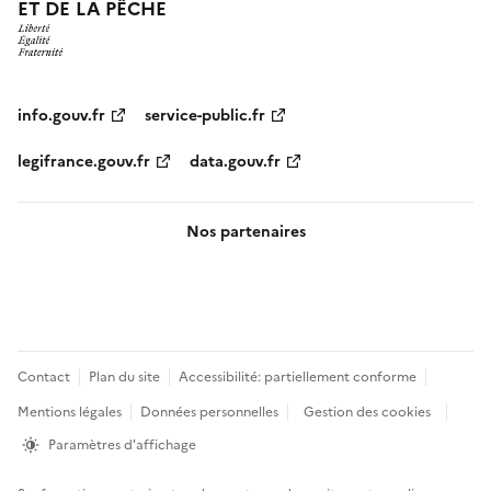
ET DE LA PÊCHE
info.gouv.fr
service-public.fr
legifrance.gouv.fr
data.gouv.fr
Nos partenaires
Pied
Contact
Plan du site
Accessibilité: partiellement conforme
de
Mentions légales
Données personnelles
Gestion des cookies
page
Paramètres d'affichage