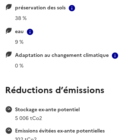
préservation des sols
Contextual information
38 %
eau
Contextual information
9 %
Adaptation au changement climatique
Context
0 %
Réductions d’émissions
Stockage ex-ante potentiel
5 006 tCo2
Emissions évitées ex-ante potentielles
102 tCo2