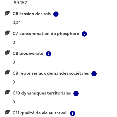
-99 152
C6 érosion des sols
Contextual information
0,04
C7 consommation de phosphore
Contextual i
0
C8 biodiversité
Contextual information
0
C9 réponses aux demandes sociétales
Contextu
0
C10 dynamiques territoriales
Contextual infor
0
C11 qualité de vie au travail
Contextual informa