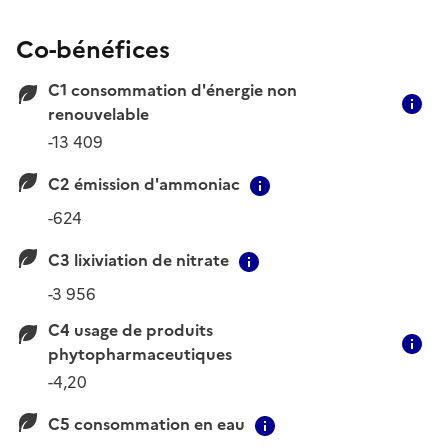
Co-bénéfices
C1 consommation d'énergie non
C
renouvelable
-13 409
C2 émission d'ammoniac
Contextual informati
-624
C3 lixiviation de nitrate
Contextual informatio
-3 956
C4 usage de produits
C
phytopharmaceutiques
-4,20
C5 consommation en eau
Contextual informat