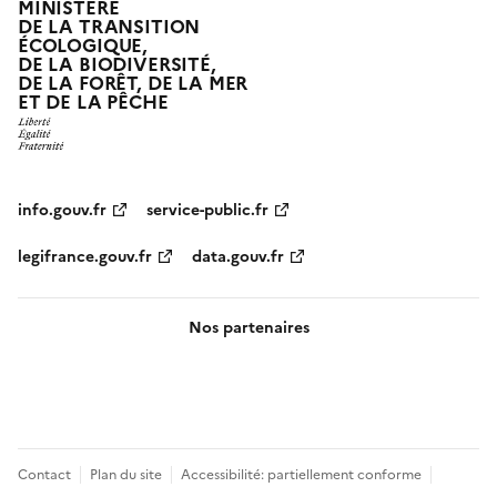
MINISTÈRE
DE LA TRANSITION
ÉCOLOGIQUE,
DE LA BIODIVERSITÉ,
DE LA FORÊT, DE LA MER
ET DE LA PÊCHE
info.gouv.fr
service-public.fr
legifrance.gouv.fr
data.gouv.fr
Nos partenaires
Pied
Contact
Plan du site
Accessibilité: partiellement conforme