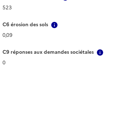
523
C6 érosion des sols
tion
Contextual information
0,09
C9 réponses aux demandes sociétales
Contextual in
0
ation