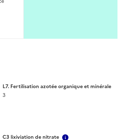
té
L7. Fertilisation azotée organique et minérale
3
C3 lixiviation de nitrate
ion
Contextual information