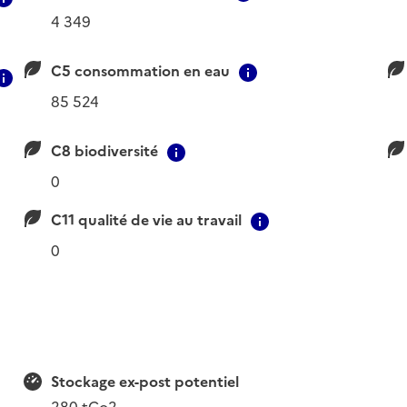
4 349
C5 consommation en eau
Contextual informa
Contextual information
85 524
C8 biodiversité
xtual information
Contextual information
0
C11 qualité de vie au travail
l information
Contextual inform
0
Stockage ex-post potentiel
280 tCo2