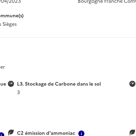
/04/2023
Bourgogne Franche Com
mmune(s)
s Sièges
ier
que
L3. Stockage de Carbone dans le sol
3
C2 émission d'ammoniac
Contextual informat
Contextual information