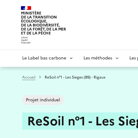
Aller
au
MINISTÈRE
DE LA TRANSITION
contenu
ÉCOLOGIQUE,
principal
DE LA BIODIVERSITÉ,
DE LA FORÊT, DE LA MER
ET DE LA PÊCHE
Navigation
Le Label bas carbone
Les méthodes
Les 
principale
Accueil
ReSoil n°1 - Les Sieges (89) - Rigaux
Projet individuel
ReSoil n°1 - Les Sie