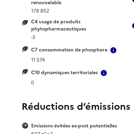
renouvelable
178 852
C4 usage de produits
phytopharmaceutiques
-3
C7 consommation de phosphore
Conte
11 574
C10 dynamiques territoriales
Contextua
0
Réductions d’émissions
Emissions évitées ex-post potentielles
877 tCo2