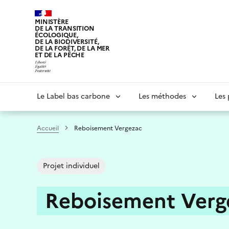
Aller
au
MINISTÈRE
DE LA TRANSITION
contenu
ÉCOLOGIQUE,
principal
DE LA BIODIVERSITÉ,
DE LA FORÊT, DE LA MER
ET DE LA PÊCHE
Navigation
Le Label bas carbone
Les méthodes
Les 
principale
Accueil
Reboisement Vergezac
Projet individuel
Reboisement Verg