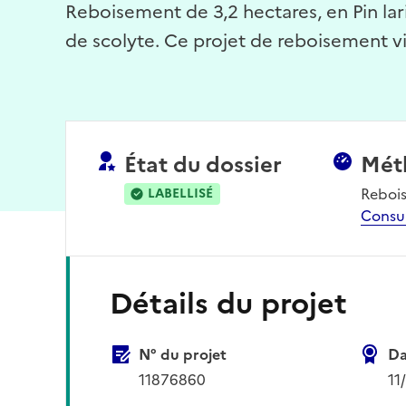
Reboisement de 3,2 hectares, en Pin la
de scolyte. Ce projet de reboisement vis
État du dossier
Mét
Reboi
LABELLISÉ
Consu
Détails du projet
N° du projet
Da
11876860
11