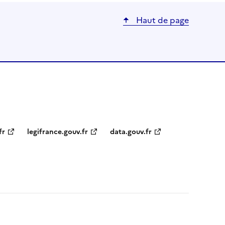
Haut de page
fr
legifrance.gouv.fr
data.gouv.fr