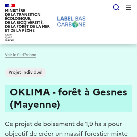
Aller
Reche
au
MINISTÈRE
DE LA TRANSITION
contenu
ÉCOLOGIQUE,
DE LA BIODIVERSITÉ,
principal
DE LA FORÊT, DE LA MER
ET DE LA PÊCHE
Voir le fil d'Ariane
Projet individuel
OKLIMA - forêt à Gesnes
(Mayenne)
Ce projet de boisement de 1,9 ha a pour
objectif de créer un massif forestier mixte