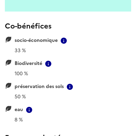
Co-bénéfices
socio-économique
Contextual information
33 %
Biodiversité
Contextual information
100 %
préservation des sols
Contextual information
50 %
eau
Contextual information
8 %