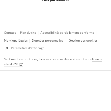
Pied
Contact
Plan du site
Accessibilité: partiellement conforme
de
Mentions légales
Données personnelles
Gestion des cookies
page
Paramètres d'affichage
Sauf mention contraire, tous les contenus de ce site sont sous
licence
etalab-2.0