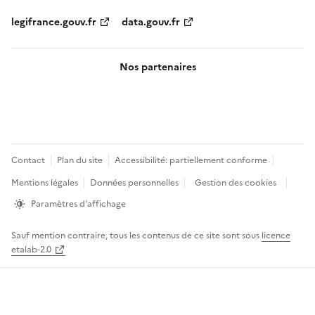
legifrance.gouv.fr
data.gouv.fr
Nos partenaires
Pied
Contact
Plan du site
Accessibilité: partiellement conforme
de
Mentions légales
Données personnelles
Gestion des cookies
page
Paramètres d'affichage
Sauf mention contraire, tous les contenus de ce site sont sous
licence
etalab-2.0