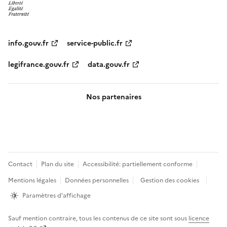
info.gouv.fr
service-public.fr
legifrance.gouv.fr
data.gouv.fr
Nos partenaires
Pied
Contact
Plan du site
Accessibilité: partiellement conforme
de
Mentions légales
Données personnelles
Gestion des cookies
page
Paramètres d'affichage
Sauf mention contraire, tous les contenus de ce site sont sous
licence