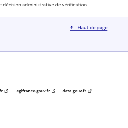
e décision administrative de vérification.
Haut de page
fr
legifrance.gouv.fr
data.gouv.fr