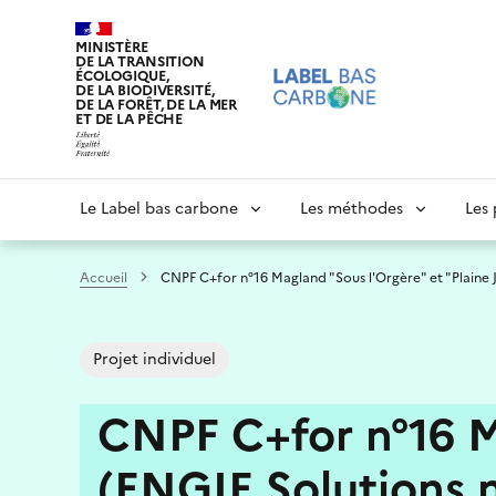
Aller
au
MINISTÈRE
DE LA TRANSITION
contenu
ÉCOLOGIQUE,
principal
DE LA BIODIVERSITÉ,
DE LA FORÊT, DE LA MER
ET DE LA PÊCHE
Navigation
Le Label bas carbone
Les méthodes
Les 
principale
Accueil
CNPF C+for n°16 Magland "Sous l'Orgère" et "Plaine 
Projet individuel
CNPF C+for n°16 Ma
(ENGIE Solutions n