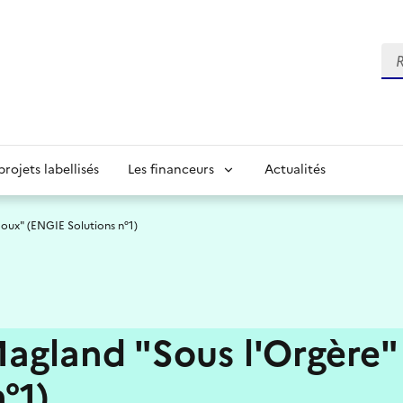
Re
projets labellisés
Les financeurs
Actualités
Joux" (ENGIE Solutions n°1)
gland "Sous l'Orgère" 
°1)