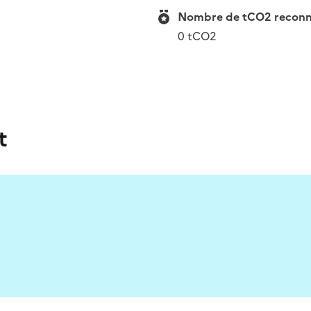
Nombre de tCO2 reconnue
0 tCO2
t