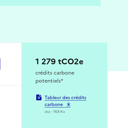
1 279 tCO2e
crédits carbone
potentiels*
Tableur des crédits
carbone
xlsx - 16.8 Ko