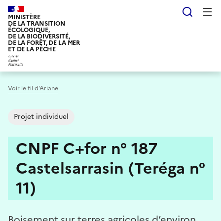
Aller
Reche
au
MINISTÈRE
DE LA TRANSITION
contenu
ÉCOLOGIQUE,
DE LA BIODIVERSITÉ,
principal
DE LA FORÊT, DE LA MER
ET DE LA PÊCHE
Voir le fil d'Ariane
Projet individuel
CNPF C+for n° 187
Castelsarrasin (Teréga n°
11)
Boisement sur terres agricoles d’environ