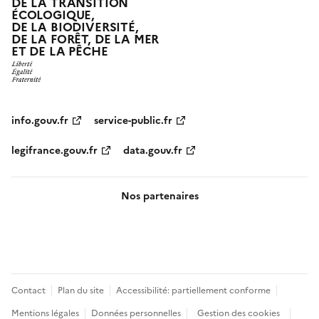
DE LA TRANSITION
ÉCOLOGIQUE,
DE LA BIODIVERSITÉ,
DE LA FORÊT, DE LA MER
ET DE LA PÊCHE
info.gouv.fr
service-public.fr
legifrance.gouv.fr
data.gouv.fr
Nos partenaires
Pied
Contact
Plan du site
Accessibilité: partiellement conforme
de
Mentions légales
Données personnelles
Gestion des cookies