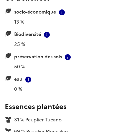
socio-économique
Contextual information
13 %
Biodiversité
Contextual information
25 %
préservation des sols
Contextual information
50 %
eau
Contextual information
0 %
Essences plantées
31 % Peuplier Tucano
69 % Peuplier Moncalvo