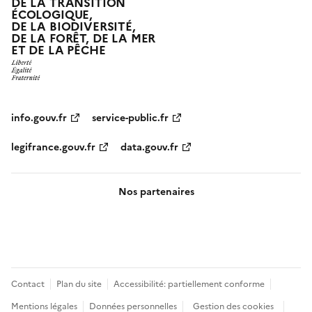
DE LA TRANSITION
ÉCOLOGIQUE,
DE LA BIODIVERSITÉ,
DE LA FORÊT, DE LA MER
ET DE LA PÊCHE
info.gouv.fr
service-public.fr
legifrance.gouv.fr
data.gouv.fr
Nos partenaires
Pied
Contact
Plan du site
Accessibilité: partiellement conforme
de
Mentions légales
Données personnelles
Gestion des cookies