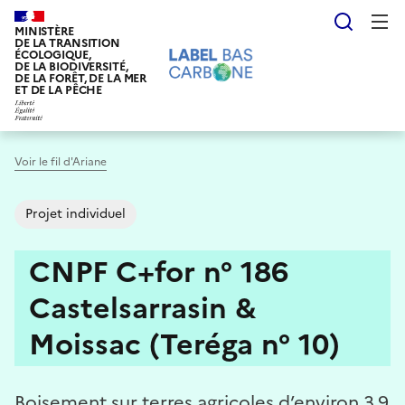
Aller
Reche
au
MINISTÈRE
DE LA TRANSITION
contenu
ÉCOLOGIQUE,
DE LA BIODIVERSITÉ,
principal
DE LA FORÊT, DE LA MER
ET DE LA PÊCHE
Voir le fil d'Ariane
Projet individuel
CNPF C+for n° 186
Castelsarrasin &
Moissac (Teréga n° 10)
Boisement sur terres agricoles d’environ 3,9