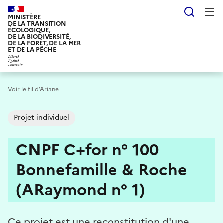
Aller
Reche
au
MINISTÈRE
DE LA TRANSITION
contenu
ÉCOLOGIQUE,
DE LA BIODIVERSITÉ,
principal
DE LA FORÊT, DE LA MER
ET DE LA PÊCHE
Voir le fil d'Ariane
Projet individuel
CNPF C+for n° 100
Bonnefamille & Roche
(ARaymond n° 1)
Ce projet est une reconstitution d'une