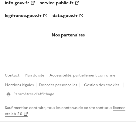
info.gouv.fr
service-public.fr
legifrance.gouv.fr
data.gouv.fr
Nos partenaires
Pied
Contact
Plan du site
Accessibilité: partiellement conforme
de
Mentions légales
Données personnelles
Gestion des cookies
page
Paramètres d'affichage
Sauf mention contraire, tous les contenus de ce site sont sous
licence
etalab-2.0