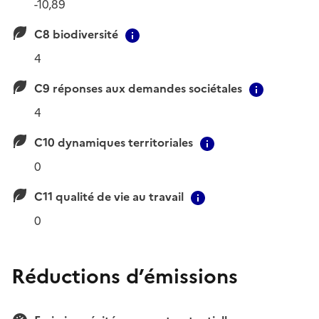
-10,89
C8 biodiversité
Contextual information
4
C9 réponses aux demandes sociétales
Contextu
4
C10 dynamiques territoriales
Contextual infor
0
C11 qualité de vie au travail
Contextual informa
0
Réductions d’émissions