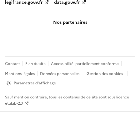
legifrance.gouv.fr
data.gouv.fr
Nos partenaires
Pied
Contact
Plan du site
Accessibilité: partiellement conforme
de
Mentions légales
Données personnelles
Gestion des cookies
page
Paramètres d'affichage
Sauf mention contraire, tous les contenus de ce site sont sous
licence
etalab-2.0