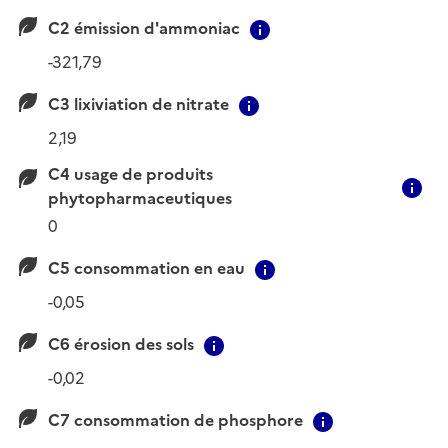
C2 émission d'ammoniac
Contextual informati
-321,79
C3 lixiviation de nitrate
Contextual informatio
2,19
C4 usage de produits
C
phytopharmaceutiques
0
C5 consommation en eau
Contextual informat
-0,05
C6 érosion des sols
Contextual information
-0,02
C7 consommation de phosphore
Contextual i