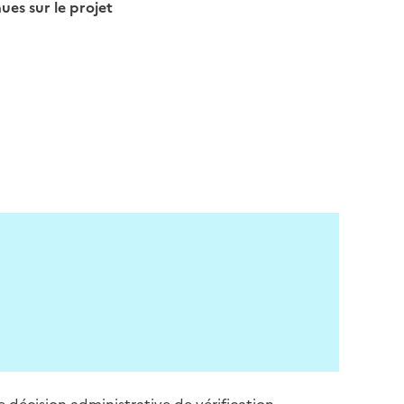
s sur le projet
e décision administrative de vérification.