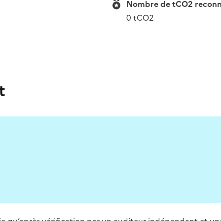
Nombre de tCO2 reconnue
0 tCO2
t
blie qu’après vérification par un auditeur indépendant et un