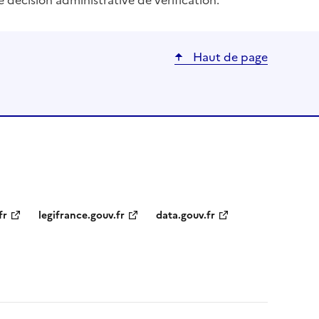
Haut de page
fr
legifrance.gouv.fr
data.gouv.fr