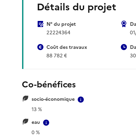
Détails du projet
N° du projet
Da
22224364
01
Coût des travaux
Da
88 782 €
30
Co-bénéfices
socio-économique
Contextual informat
13 %
eau
Contextual information
0 %