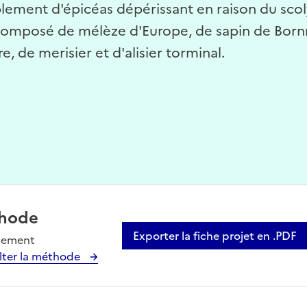
ement d'épicéas dépérissant en raison du scolyt
 composé de mélèze d'Europe, de sapin de Bornm
 de merisier et d'alisier torminal.
hode
Exporter la fiche projet en .PDF
sement
lter la méthode