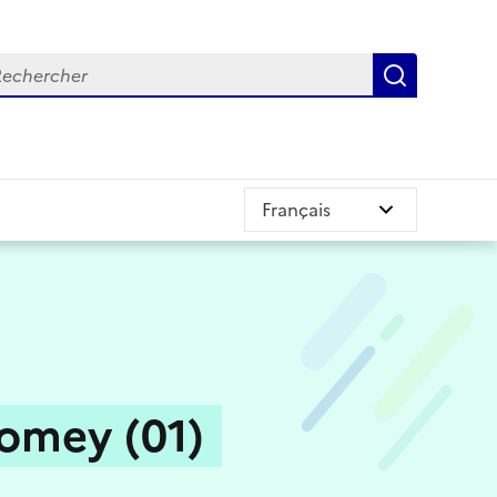
chercher
Recherch
omey (01)