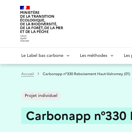
Aller
au
MINISTÈRE
DE LA TRANSITION
contenu
ÉCOLOGIQUE,
principal
DE LA BIODIVERSITÉ,
DE LA FORÊT, DE LA MER
ET DE LA PÊCHE
Navigation
Le Label bas carbone
Les méthodes
Les 
principale
Accueil
Carbonapp n°330 Reboisement Haut-Valromey (01)
Projet individuel
Carbonapp n°330 