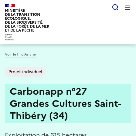
Aller
Reche
au
MINISTÈRE
DE LA TRANSITION
contenu
ÉCOLOGIQUE,
DE LA BIODIVERSITÉ,
principal
DE LA FORÊT, DE LA MER
ET DE LA PÊCHE
Voir le fil d'Ariane
Projet individuel
Carbonapp n°27
Grandes Cultures Saint-
Thibéry (34)
Exploitation de 615 hectares