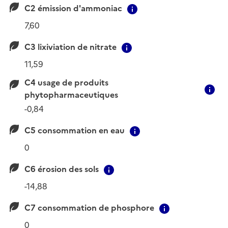
C2 émission d'ammoniac
Contextual informati
7,60
C3 lixiviation de nitrate
Contextual informatio
11,59
C4 usage de produits
C
phytopharmaceutiques
-0,84
C5 consommation en eau
Contextual informat
0
C6 érosion des sols
Contextual information
-14,88
C7 consommation de phosphore
Contextual i
0