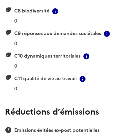
C8 biodiversité
Contextual information
0
C9 réponses aux demandes sociétales
Contextu
0
C10 dynamiques territoriales
Contextual infor
0
C11 qualité de vie au travail
Contextual informa
0
Réductions d’émissions
Emissions évitées ex-post potentielles