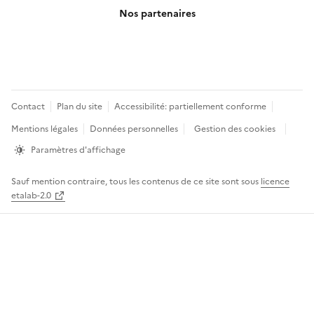
Nos partenaires
Pied
Contact
Plan du site
Accessibilité: partiellement conforme
de
Mentions légales
Données personnelles
Gestion des cookies
page
Paramètres d'affichage
Sauf mention contraire, tous les contenus de ce site sont sous
licence
etalab-2.0