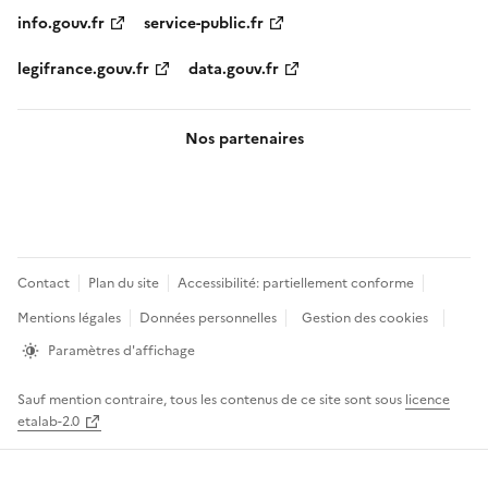
info.gouv.fr
service-public.fr
legifrance.gouv.fr
data.gouv.fr
Nos partenaires
Pied
Contact
Plan du site
Accessibilité: partiellement conforme
de
Mentions légales
Données personnelles
Gestion des cookies
page
Paramètres d'affichage
Sauf mention contraire, tous les contenus de ce site sont sous
licence
etalab-2.0