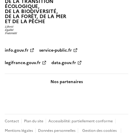
DE LA TRANSITION
ÉCOLOGIQUE,
DE LA BIODIVERSITÉ,
DE LA FORÊT, DE LA MER
ET DE LA PÊCHE
info.gouv.fr
service-public.fr
legifrance.gouv.fr
data.gouv.fr
Nos partenaires
Pied
Contact
Plan du site
Accessibilité: partiellement conforme
de
Mentions légales
Données personnelles
Gestion des cookies