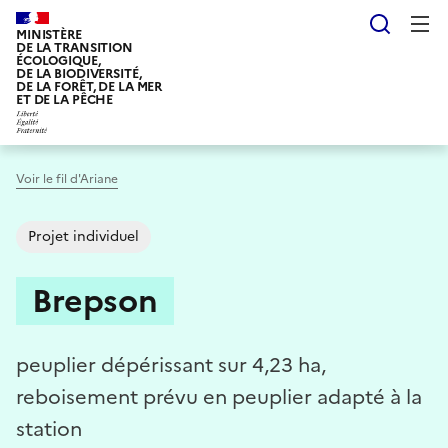
Aller
Reche
au
MINISTÈRE
DE LA TRANSITION
contenu
ÉCOLOGIQUE,
DE LA BIODIVERSITÉ,
principal
DE LA FORÊT, DE LA MER
ET DE LA PÊCHE
Voir le fil d'Ariane
Projet individuel
Brepson
peuplier dépérissant sur 4,23 ha,
reboisement prévu en peuplier adapté à la
station