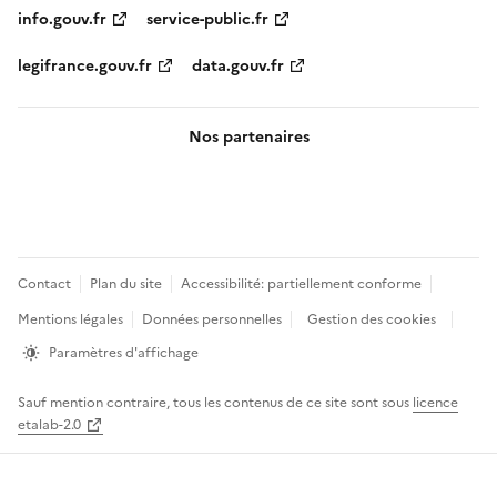
info.gouv.fr
service-public.fr
legifrance.gouv.fr
data.gouv.fr
Nos partenaires
Pied
Contact
Plan du site
Accessibilité: partiellement conforme
de
Mentions légales
Données personnelles
Gestion des cookies
page
Paramètres d'affichage
Sauf mention contraire, tous les contenus de ce site sont sous
licence
etalab-2.0