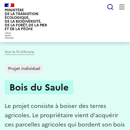
Aller
Reche
au
MINISTÈRE
DE LA TRANSITION
contenu
ÉCOLOGIQUE,
DE LA BIODIVERSITÉ,
principal
DE LA FORÊT, DE LA MER
ET DE LA PÊCHE
Voir le fil d'Ariane
Projet individuel
Bois du Saule
Le projet consiste à boiser des terres
agricoles. Le propriétaire vient d'acquérir
ces parcelles agricoles qui bordent son bois