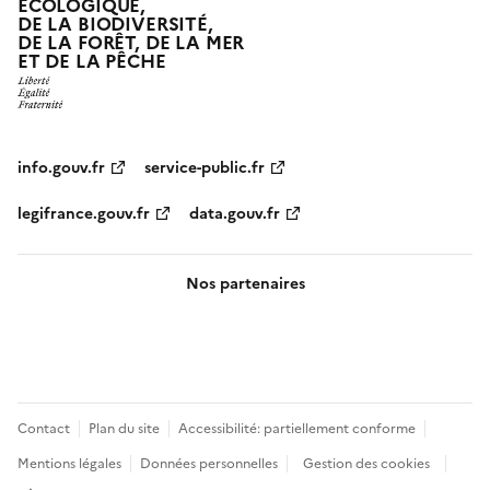
ÉCOLOGIQUE,
DE LA BIODIVERSITÉ,
DE LA FORÊT, DE LA MER
ET DE LA PÊCHE
info.gouv.fr
service-public.fr
legifrance.gouv.fr
data.gouv.fr
Nos partenaires
Pied
Contact
Plan du site
Accessibilité: partiellement conforme
de
Mentions légales
Données personnelles
Gestion des cookies