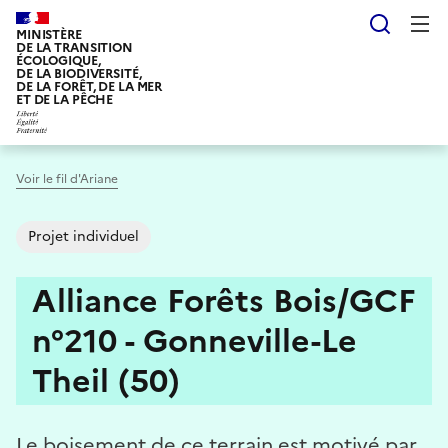
Aller
Reche
au
MINISTÈRE
DE LA TRANSITION
contenu
ÉCOLOGIQUE,
DE LA BIODIVERSITÉ,
principal
DE LA FORÊT, DE LA MER
ET DE LA PÊCHE
Voir le fil d'Ariane
Projet individuel
Alliance Forêts Bois/GCF
n°210 - Gonneville-Le
Theil (50)
Le boisement de ce terrain est motivé par