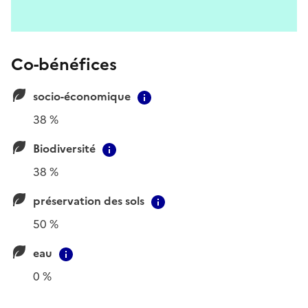
Co-bénéfices
socio-économique
Contextual information
38 %
Biodiversité
Contextual information
38 %
préservation des sols
Contextual information
50 %
eau
Contextual information
0 %