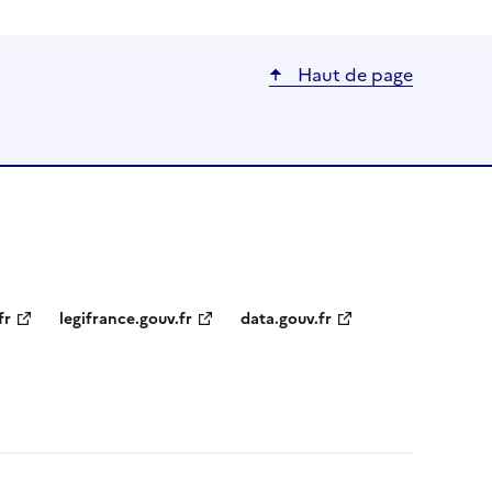
Haut de page
fr
legifrance.gouv.fr
data.gouv.fr