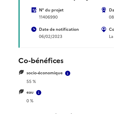
N° du projet
Da
11406990
08
Date de notification
Co
06/02/2023
La
Co-bénéfices
socio-économique
Contextual informat
55 %
eau
Contextual information
0 %