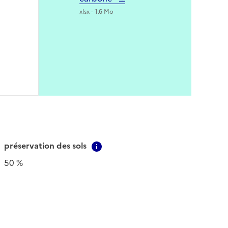
xlsx - 1.6 Mo
préservation des sols
Contextual information
50 %