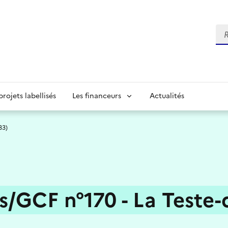
Re
projets labellisés
Les financeurs
Actualités
33)
is/GCF n°170 - La Teste-