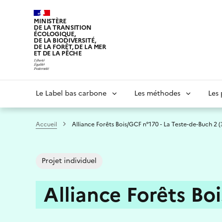
Aller
au
MINISTÈRE
DE LA TRANSITION
contenu
ÉCOLOGIQUE,
principal
DE LA BIODIVERSITÉ,
DE LA FORÊT, DE LA MER
ET DE LA PÊCHE
Navigation
Le Label bas carbone
Les méthodes
Les 
principale
Accueil
Alliance Forêts Bois/GCF n°170 - La Teste-de-Buch 2 (
Projet individuel
Alliance Forêts Bo