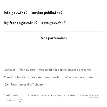
info.gouv.fr
service-public.fr
legifrance.gouv.fr
data.gouv.fr
Nos partenaires
Pied
Contact
Plan du site
Accessibilité: partiellement conforme
de
Mentions légales
Données personnelles
Gestion des cookies
page
Paramètres d'affichage
Sauf mention contraire, tous les contenus de ce site sont sous
licence
etalab-2.0