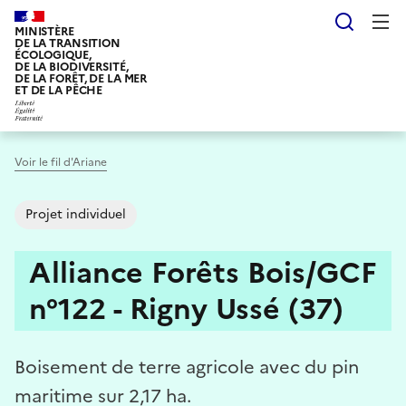
Aller
Reche
au
MINISTÈRE
DE LA TRANSITION
contenu
ÉCOLOGIQUE,
DE LA BIODIVERSITÉ,
principal
DE LA FORÊT, DE LA MER
ET DE LA PÊCHE
Voir le fil d'Ariane
Projet individuel
Alliance Forêts Bois/GCF
n°122 - Rigny Ussé (37)
Boisement de terre agricole avec du pin
maritime sur 2,17 ha.