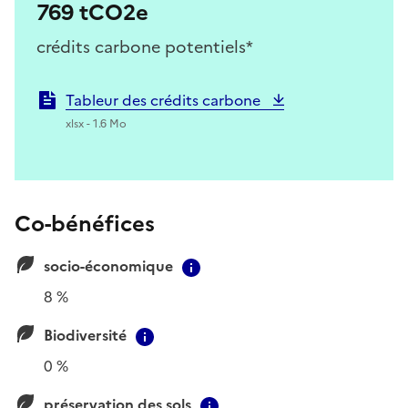
769 tCO2e
crédits carbone potentiels*
Tableur des crédits carbone
xlsx - 1.6 Mo
Co-bénéfices
socio-économique
Contextual information
8 %
Biodiversité
Contextual information
0 %
préservation des sols
Contextual information