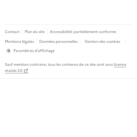
Pied
Contact
Plan du site
Accessibilité: partiellement conforme
de
Mentions légales
Données personnelles
Gestion des cookies
page
Paramètres d'affichage
Sauf mention contraire, tous les contenus de ce site sont sous
licence
etalab-2.0