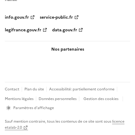
info.gouv.fr
service-public.fr
legifrance.gouv.fr
data.gouv.fr
Nos partenaires
Pied
Contact
Plan du site
Accessibilité: partiellement conforme
de
Mentions légales
Données personnelles
Gestion des cookies
page
Paramètres d'affichage
Sauf mention contraire, tous les contenus de ce site sont sous
licence
etalab-2.0