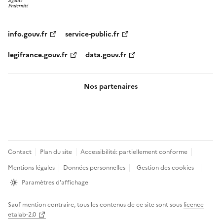
info.gouv.fr
service-public.fr
legifrance.gouv.fr
data.gouv.fr
Nos partenaires
Pied
Contact
Plan du site
Accessibilité: partiellement conforme
de
Mentions légales
Données personnelles
Gestion des cookies
page
Paramètres d'affichage
Sauf mention contraire, tous les contenus de ce site sont sous
licence
etalab-2.0