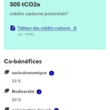
505 tCO2e
crédits carbone potentiels*
Tableur des crédits carbone
xlsx - 1.6 Mo
Co-bénéfices
socio-économique
Contextual information
33 %
Biodiversité
Contextual information
50 %
préservation des sols