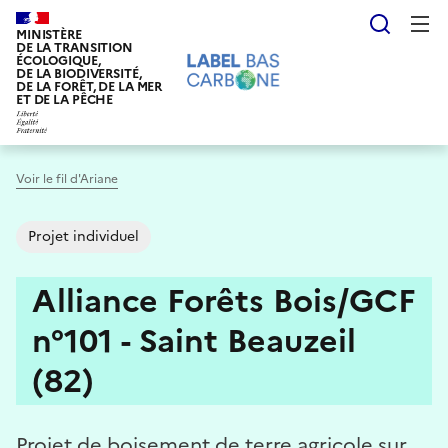
Aller
Reche
au
MINISTÈRE
DE LA TRANSITION
contenu
ÉCOLOGIQUE,
DE LA BIODIVERSITÉ,
principal
DE LA FORÊT, DE LA MER
ET DE LA PÊCHE
Voir le fil d'Ariane
Projet individuel
Alliance Forêts Bois/GCF
n°101 - Saint Beauzeil
(82)
Projet de boisement de terre agricole sur