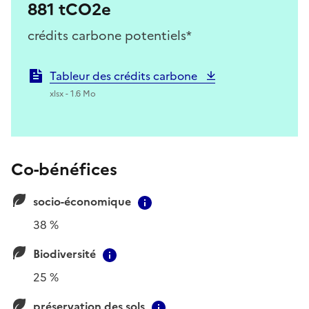
881 tCO2e
crédits carbone potentiels*
Tableur des crédits carbone
xlsx - 1.6 Mo
Co-bénéfices
socio-économique
Contextual information
38 %
Biodiversité
Contextual information
25 %
préservation des sols
Contextual information