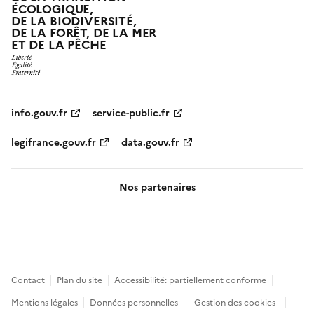
ÉCOLOGIQUE,
DE LA BIODIVERSITÉ,
DE LA FORÊT, DE LA MER
ET DE LA PÊCHE
info.gouv.fr
service-public.fr
legifrance.gouv.fr
data.gouv.fr
Nos partenaires
Pied
Contact
Plan du site
Accessibilité: partiellement conforme
de
Mentions légales
Données personnelles
Gestion des cookies