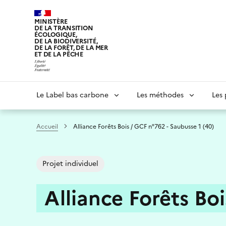
Aller
au
MINISTÈRE
DE LA TRANSITION
contenu
ÉCOLOGIQUE,
principal
DE LA BIODIVERSITÉ,
DE LA FORÊT, DE LA MER
ET DE LA PÊCHE
Navigation
Le Label bas carbone
Les méthodes
Les 
principale
Accueil
Alliance Forêts Bois / GCF n°762 - Saubusse 1 (40)
Projet individuel
Alliance Forêts Boi