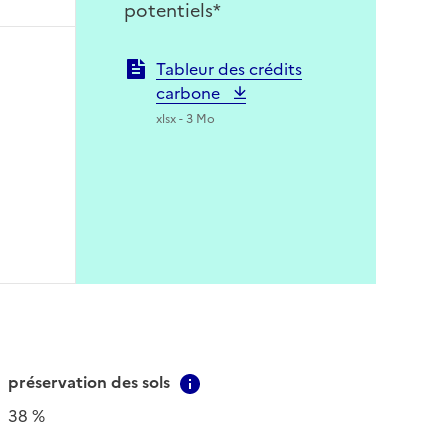
potentiels*
Tableur des crédits
carbone
xlsx - 3 Mo
préservation des sols
Contextual information
38 %