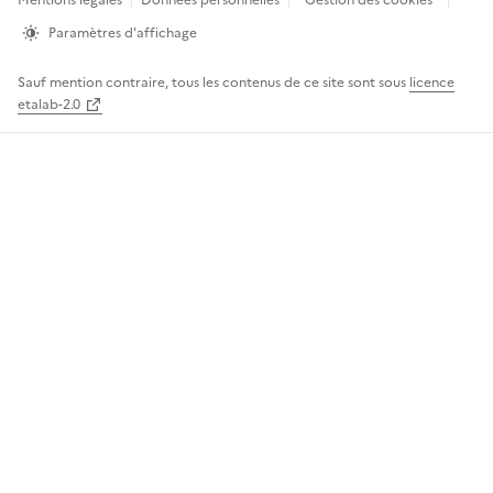
Mentions légales
Données personnelles
Gestion des cookies
page
Paramètres d'affichage
Sauf mention contraire, tous les contenus de ce site sont sous
licence
etalab-2.0