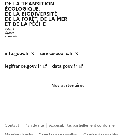
DE LA TRANSITION
ÉCOLOGIQUE,
DE LA BIODIVERSITÉ,
DE LA FORÊT, DE LA MER
ET DE LA PÊCHE
info.gouv.fr
service-public.fr
legifrance.gouv.fr
data.gouv.fr
Nos partenaires
Pied
Contact
Plan du site
Accessibilité: partiellement conforme
de