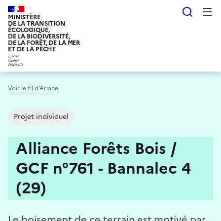
Aller
Reche
au
MINISTÈRE
DE LA TRANSITION
contenu
ÉCOLOGIQUE,
DE LA BIODIVERSITÉ,
principal
DE LA FORÊT, DE LA MER
ET DE LA PÊCHE
Voir le fil d'Ariane
Projet individuel
Alliance Forêts Bois /
GCF n°761 - Bannalec 4
(29)
Le boisement de ce terrain est motivé par