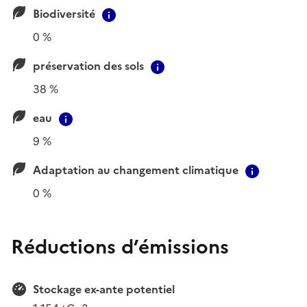
Biodiversité
Contextual information
0 %
préservation des sols
Contextual information
38 %
eau
Contextual information
9 %
Adaptation au changement climatique
Context
0 %
Réductions d’émissions
Stockage ex-ante potentiel