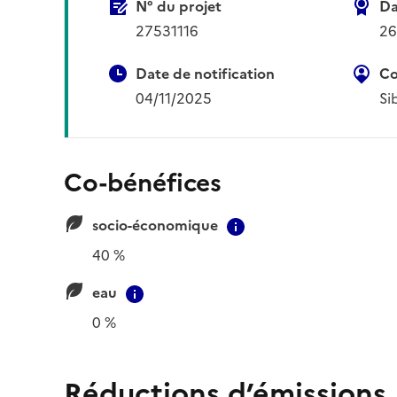
N° du projet
Da
27531116
26
Date de notification
Co
04/11/2025
Sib
Co-bénéfices
socio-économique
Contextual informat
40 %
eau
Contextual information
0 %
Réductions d’émissions