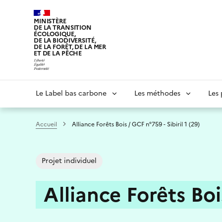
Aller
au
MINISTÈRE
DE LA TRANSITION
contenu
ÉCOLOGIQUE,
principal
DE LA BIODIVERSITÉ,
DE LA FORÊT, DE LA MER
ET DE LA PÊCHE
Navigation
Le Label bas carbone
Les méthodes
Les 
principale
Accueil
Alliance Forêts Bois / GCF n°759 - Sibiril 1 (29)
Projet individuel
Alliance Forêts Bois