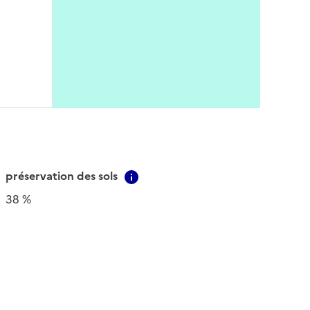
préservation des sols
Contextual information
38 %
tual information