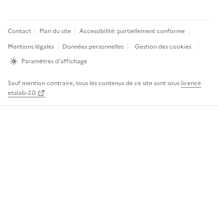
Pied
Contact
Plan du site
Accessibilité: partiellement conforme
de
Mentions légales
Données personnelles
Gestion des cookies
page
Paramètres d'affichage
Sauf mention contraire, tous les contenus de ce site sont sous
licence
etalab-2.0