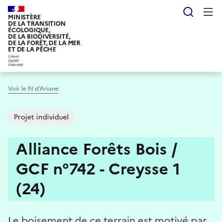
Aller
Reche
au
MINISTÈRE
DE LA TRANSITION
contenu
ÉCOLOGIQUE,
DE LA BIODIVERSITÉ,
principal
DE LA FORÊT, DE LA MER
ET DE LA PÊCHE
Voir le fil d'Ariane
Projet individuel
Alliance Forêts Bois /
GCF n°742 - Creysse 1
(24)
Le boisement de ce terrain est motivé par