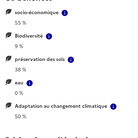
socio-économique
Contextual information
55 %
Biodiversité
Contextual information
9 %
préservation des sols
Contextual information
38 %
eau
Contextual information
0 %
Adaptation au changement climatique
Context
50 %