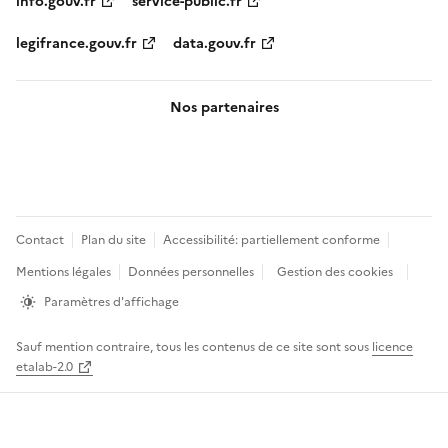
info.gouv.fr
service-public.fr
legifrance.gouv.fr
data.gouv.fr
Nos partenaires
Pied
Contact
Plan du site
Accessibilité: partiellement conforme
de
Mentions légales
Données personnelles
Gestion des cookies
page
Paramètres d'affichage
Sauf mention contraire, tous les contenus de ce site sont sous
licence
etalab-2.0