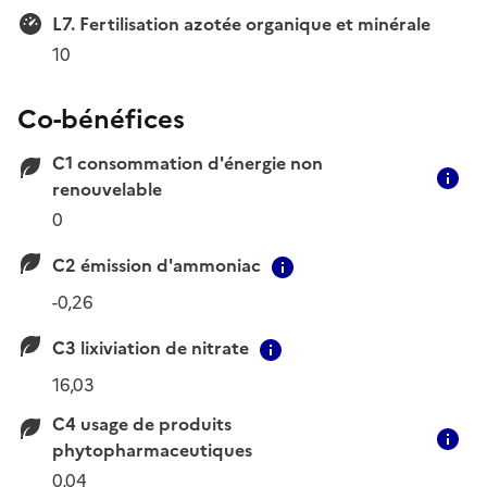
L7. Fertilisation azotée organique et minérale
10
Co-bénéfices
C1 consommation d'énergie non
C
renouvelable
0
C2 émission d'ammoniac
Contextual informati
-0,26
C3 lixiviation de nitrate
Contextual informatio
16,03
C4 usage de produits
C
phytopharmaceutiques
0,04