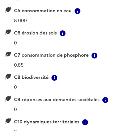
C5 consommation en eau
Contextual informat
8 000
C6 érosion des sols
Contextual information
0
C7 consommation de phosphore
Contextual i
0,85
C8 biodiversité
Contextual information
0
C9 réponses aux demandes sociétales
Contextu
0
C10 dynamiques territoriales
Contextual infor