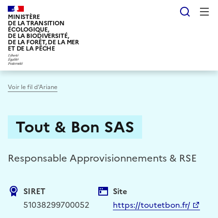
Aller
Reche
au
MINISTÈRE
DE LA TRANSITION
contenu
ÉCOLOGIQUE,
DE LA BIODIVERSITÉ,
principal
DE LA FORÊT, DE LA MER
ET DE LA PÊCHE
Voir le fil d'Ariane
Tout & Bon SAS
Responsable Approvisionnements & RSE
SIRET
Site
51038299700052
https://toutetbon.fr/