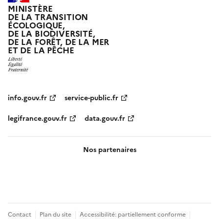
MINISTÈRE
DE LA TRANSITION
ÉCOLOGIQUE,
DE LA BIODIVERSITÉ,
DE LA FORÊT, DE LA MER
ET DE LA PÊCHE
info.gouv.fr
service-public.fr
legifrance.gouv.fr
data.gouv.fr
Nos partenaires
Pied
Contact
Plan du site
Accessibilité: partiellement conforme