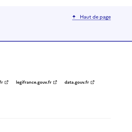
Haut de page
fr
legifrance.gouv.fr
data.gouv.fr