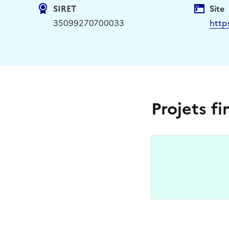
SIRET
Site
35099270700033
http
Projets f