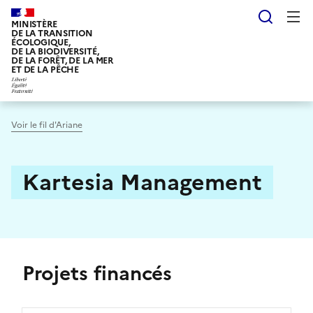
Aller
Reche
au
MINISTÈRE
DE LA TRANSITION
contenu
ÉCOLOGIQUE,
DE LA BIODIVERSITÉ,
principal
DE LA FORÊT, DE LA MER
ET DE LA PÊCHE
Voir le fil d'Ariane
Kartesia Management
Projets financés