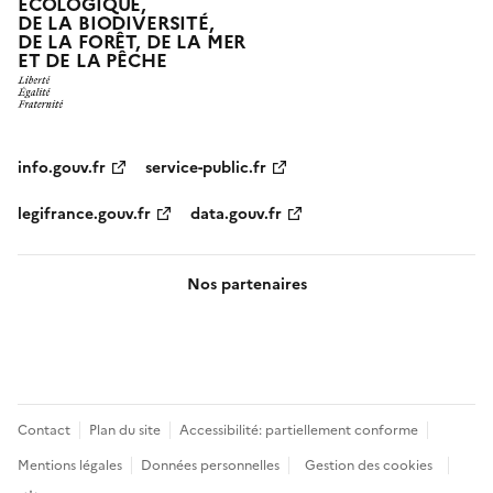
ÉCOLOGIQUE,
DE LA BIODIVERSITÉ,
DE LA FORÊT, DE LA MER
ET DE LA PÊCHE
info.gouv.fr
service-public.fr
legifrance.gouv.fr
data.gouv.fr
Nos partenaires
Pied
Contact
Plan du site
Accessibilité: partiellement conforme
de
Mentions légales
Données personnelles
Gestion des cookies