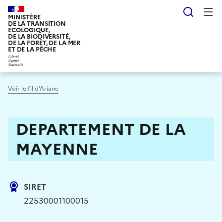
Aller
Reche
au
MINISTÈRE
DE LA TRANSITION
contenu
ÉCOLOGIQUE,
DE LA BIODIVERSITÉ,
principal
DE LA FORÊT, DE LA MER
ET DE LA PÊCHE
Voir le fil d'Ariane
DEPARTEMENT DE LA
MAYENNE
SIRET
22530001100015