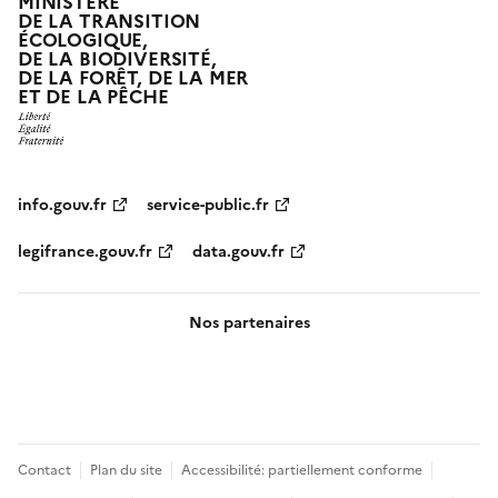
MINISTÈRE
DE LA TRANSITION
ÉCOLOGIQUE,
DE LA BIODIVERSITÉ,
DE LA FORÊT, DE LA MER
ET DE LA PÊCHE
info.gouv.fr
service-public.fr
legifrance.gouv.fr
data.gouv.fr
Nos partenaires
Pied
Contact
Plan du site
Accessibilité: partiellement conforme