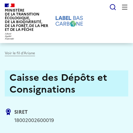
Aller
Reche
au
MINISTÈRE
DE LA TRANSITION
contenu
ÉCOLOGIQUE,
DE LA BIODIVERSITÉ,
principal
DE LA FORÊT, DE LA MER
ET DE LA PÊCHE
Voir le fil d'Ariane
Caisse des Dépôts et
Consignations
SIRET
18002002600019