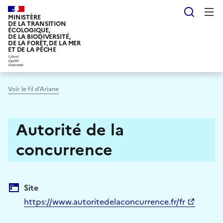
Aller
Reche
au
MINISTÈRE
DE LA TRANSITION
contenu
ÉCOLOGIQUE,
DE LA BIODIVERSITÉ,
principal
DE LA FORÊT, DE LA MER
ET DE LA PÊCHE
Voir le fil d'Ariane
Autorité de la
concurrence
Site
https://www.autoritedelaconcurrence.fr/fr