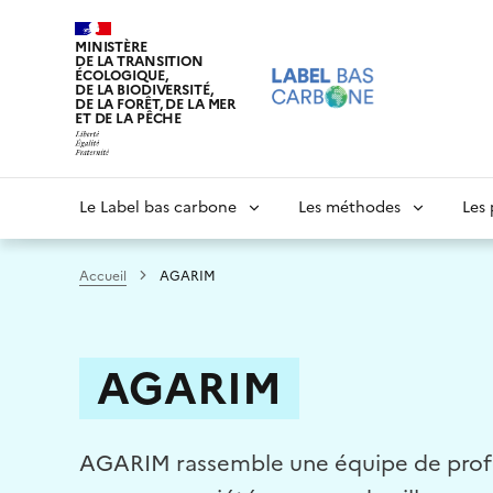
Aller
au
MINISTÈRE
DE LA TRANSITION
contenu
ÉCOLOGIQUE,
principal
DE LA BIODIVERSITÉ,
DE LA FORÊT, DE LA MER
ET DE LA PÊCHE
Navigation
Le Label bas carbone
Les méthodes
Les 
principale
Accueil
AGARIM
AGARIM
AGARIM rassemble une équipe de profess