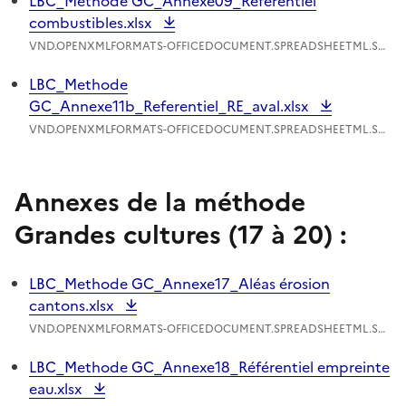
LBC_Methode GC_Annexe09_Référentiel
combustibles.xlsx
VND.OPENXMLFORMATS-OFFICEDOCUMENT.SPREADSHEETML.SHEET - 110.44 Ko
LBC_Methode
GC_Annexe11b_Referentiel_RE_aval.xlsx
VND.OPENXMLFORMATS-OFFICEDOCUMENT.SPREADSHEETML.SHEET - 102.59 Ko
Annexes de la méthode
Grandes cultures (17 à 20) :
LBC_Methode GC_Annexe17_Aléas érosion
cantons.xlsx
VND.OPENXMLFORMATS-OFFICEDOCUMENT.SPREADSHEETML.SHEET - 483.49 Ko
LBC_Methode GC_Annexe18_Référentiel empreinte
eau.xlsx