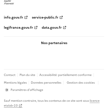
info.gouv.fr
service-public.fr
legifrance.gouv.fr
data.gouv.fr
Nos partenaires
Pied
Contact
Plan du site
Accessibilité: partiellement conforme
de
Mentions légales
Données personnelles
Gestion des cookies
page
Paramètres d'affichage
Sauf mention contraire, tous les contenus de ce site sont sous
licence
etalab-2.0