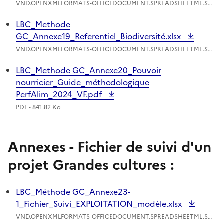
VND.OPENXMLFORMATS-OFFICEDOCUMENT.SPREADSHEETML.SHEET - 98.15 Ko
LBC_Methode
GC_Annexe19_Referentiel_Biodiversité.xlsx
VND.OPENXMLFORMATS-OFFICEDOCUMENT.SPREADSHEETML.SHEET - 211.02 Ko
LBC_Methode GC_Annexe20_Pouvoir
nourricier_Guide_méthodologique
PerfAlim_2024_VF.pdf
PDF - 841.82 Ko
Annexes - Fichier de suivi d'un
projet Grandes cultures :
LBC_Méthode GC_Annexe23-
1_Fichier_Suivi_EXPLOITATION_modèle.xlsx
VND.OPENXMLFORMATS-OFFICEDOCUMENT.SPREADSHEETML.SHEET - 132.49 Ko