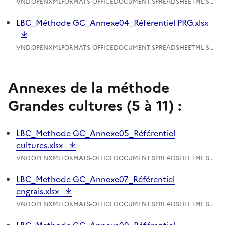
VND.OPENXMLFORMATS-OFFICEDOCUMENT.SPREADSHEETML.SHEET - 2.05 Mo
LBC_Méthode GC_Annexe04_Référentiel PRG.xlsx
VND.OPENXMLFORMATS-OFFICEDOCUMENT.SPREADSHEETML.SHEET - 98.5 Ko
Annexes de la méthode
Grandes cultures (5 à 11) :
LBC_Methode GC_Annexe05_Référentiel
cultures.xlsx
VND.OPENXMLFORMATS-OFFICEDOCUMENT.SPREADSHEETML.SHEET - 275.32 Ko
LBC_Methode GC_Annexe07_Référentiel
engrais.xlsx
VND.OPENXMLFORMATS-OFFICEDOCUMENT.SPREADSHEETML.SHEET - 2.17 Mo