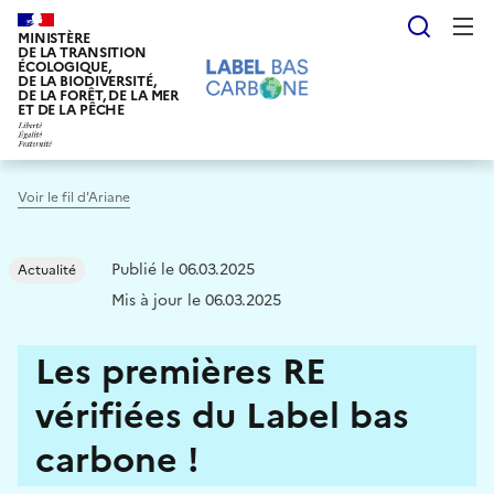
Aller
Reche
au
MINISTÈRE
DE LA TRANSITION
contenu
ÉCOLOGIQUE,
DE LA BIODIVERSITÉ,
principal
DE LA FORÊT, DE LA MER
ET DE LA PÊCHE
Voir le fil d'Ariane
Publié le 06.03.2025
Actualité
Mis à jour le 06.03.2025
Les premières RE
vérifiées du Label bas
carbone !