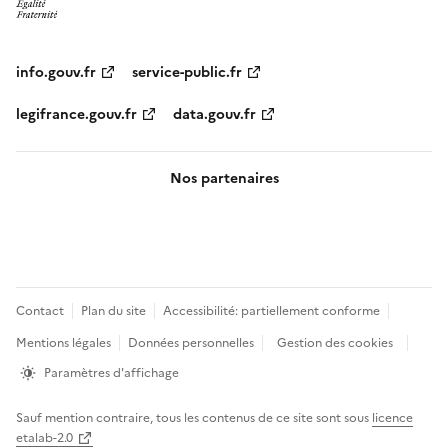
info.gouv.fr
service-public.fr
legifrance.gouv.fr
data.gouv.fr
Nos partenaires
Pied
Contact
Plan du site
Accessibilité: partiellement conforme
de
Mentions légales
Données personnelles
Gestion des cookies
page
Paramètres d'affichage
Sauf mention contraire, tous les contenus de ce site sont sous
licence
etalab-2.0