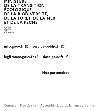
MINISTÈRE
DE LA TRANSITION
ÉCOLOGIQUE,
DE LA BIODIVERSITÉ,
DE LA FORÊT, DE LA MER
ET DE LA PÊCHE
info.gouv.fr
service-public.fr
legifrance.gouv.fr
data.gouv.fr
Nos partenaires
Pied
Contact
Plan du site
Accessibilité: partiellement conforme