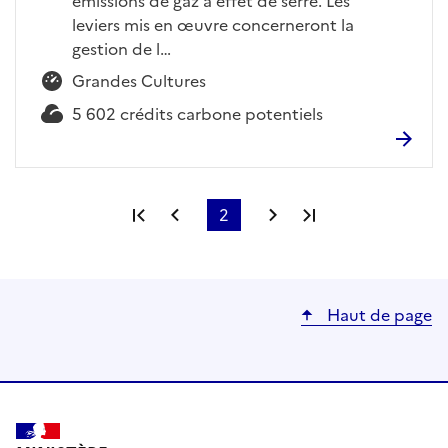
émissions de gaz à effet de serre. Les
leviers mis en œuvre concerneront la
gestion de l…
Grandes Cultures
5 602 crédits carbone potentiels
Première page
Page précédente
2
Page suivante
Dernière page
Page
courante
Haut de page