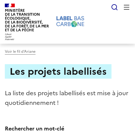
Aller
Reche
au
MINISTÈRE
DE LA TRANSITION
contenu
ÉCOLOGIQUE,
DE LA BIODIVERSITÉ,
principal
DE LA FORÊT, DE LA MER
ET DE LA PÊCHE
Voir le fil d'Ariane
Les projets labellisés
La liste des projets labellisés est mise à jour
quotidiennement !
Rechercher un mot-clé